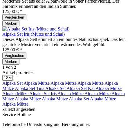
Modernes Set aus edler Alpakwolle in voller Farbenvielfalt. Der
Farbmix erinnert an den Indian Summer.
125,00 € *
Vergleichen
Merken
Alpaka Set Iris (Mütze und Schal)
Dieses Alpaka-Setl erinnert an ein buntes Naturschauspiel. Das fein
gestrickte Muster verspricht ein wärmendes Wohlgefühl.
125,00 € *
Vergleichen
Merken
1
von
2
Artikel pro Seite:
Alpaka Set
Alpaka Mütze
Alpaka Mütze
Alpaka Mütze
Alpaka
Mütze
Alpaka Set Tina
Alpaka Set
Alpaka Set Kai
Alpaka Mütze
Alpaka Mütze
Alpaka Set Iris
Alpaka Mütze
Alpaka Mütze
Alpaka
Mütze
Alpaka Mütze
Alpaka Mütze
Alpaka Set
Alpaka Mütze
Alpaka Mütze
Zuletzt angesehen
Service Hotline
Telefonische Unterstützung und Beratung unter: