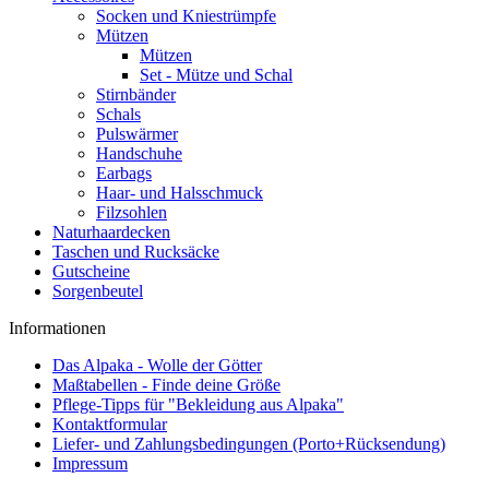
Socken und Kniestrümpfe
Mützen
Mützen
Set - Mütze und Schal
Stirnbänder
Schals
Pulswärmer
Handschuhe
Earbags
Haar- und Halsschmuck
Filzsohlen
Naturhaardecken
Taschen und Rucksäcke
Gutscheine
Sorgenbeutel
Informationen
Das Alpaka - Wolle der Götter
Maßtabellen - Finde deine Größe
Pflege-Tipps für "Bekleidung aus Alpaka"
Kontaktformular
Liefer- und Zahlungsbedingungen (Porto+Rücksendung)
Impressum