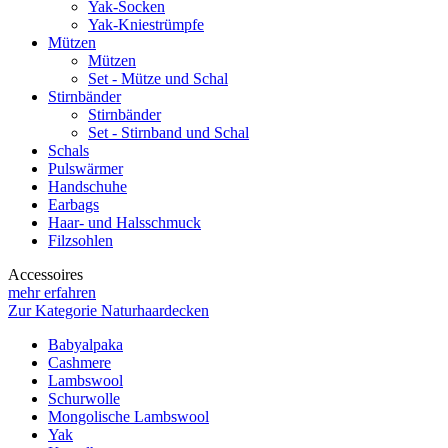
Yak-Socken
Yak-Kniestrümpfe
Mützen
Mützen
Set - Mütze und Schal
Stirnbänder
Stirnbänder
Set - Stirnband und Schal
Schals
Pulswärmer
Handschuhe
Earbags
Haar- und Halsschmuck
Filzsohlen
Accessoires
mehr erfahren
Zur Kategorie Naturhaardecken
Babyalpaka
Cashmere
Lambswool
Schurwolle
Mongolische Lambswool
Yak