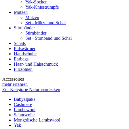
Yak-Socken
Yak-Kniestrümpfe
Mützen
Mützen
Set - Mütze und Schal
Stirnbänder
Stirnbänder
Set - Stirnband und Schal
Schals
Pulswärmer
Handschuhe
Earbags
Haar- und Halsschmuck
Filzsohlen
Accessoires
mehr erfahren
Zur Kategorie Naturhaardecken
Babyalpaka
Cashmere
Lambswool
Schurwolle
Mongolische Lambswool
Yak