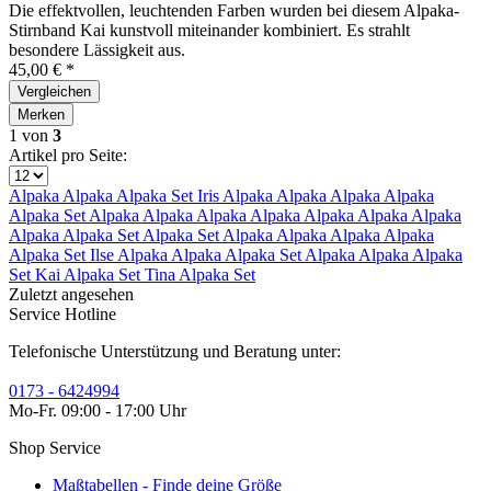
Die effektvollen, leuchtenden Farben wurden bei diesem Alpaka-
Stirnband Kai kunstvoll miteinander kombiniert. Es strahlt
besondere Lässigkeit aus.
45,00 € *
Vergleichen
Merken
1
von
3
Artikel pro Seite:
Alpaka
Alpaka
Alpaka Set Iris
Alpaka
Alpaka
Alpaka
Alpaka
Alpaka Set
Alpaka
Alpaka
Alpaka
Alpaka
Alpaka
Alpaka
Alpaka
Alpaka
Alpaka Set
Alpaka Set
Alpaka
Alpaka
Alpaka
Alpaka
Alpaka Set Ilse
Alpaka
Alpaka
Alpaka Set
Alpaka
Alpaka
Alpaka
Set Kai
Alpaka Set Tina
Alpaka Set
Zuletzt angesehen
Service Hotline
Telefonische Unterstützung und Beratung unter:
0173 - 6424994
Mo-Fr. 09:00 - 17:00 Uhr
Shop Service
Maßtabellen - Finde deine Größe