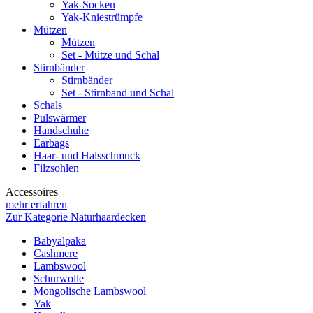
Yak-Socken
Yak-Kniestrümpfe
Mützen
Mützen
Set - Mütze und Schal
Stirnbänder
Stirnbänder
Set - Stirnband und Schal
Schals
Pulswärmer
Handschuhe
Earbags
Haar- und Halsschmuck
Filzsohlen
Accessoires
mehr erfahren
Zur Kategorie Naturhaardecken
Babyalpaka
Cashmere
Lambswool
Schurwolle
Mongolische Lambswool
Yak