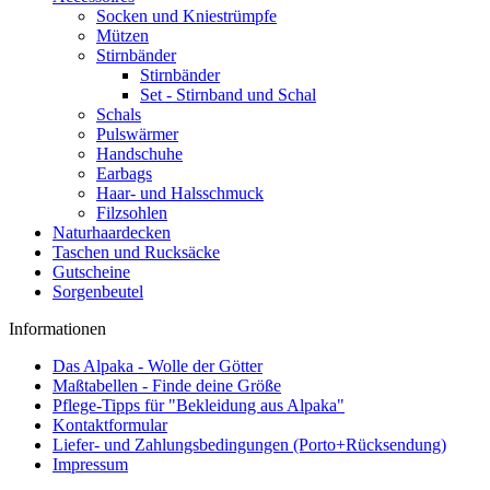
Socken und Kniestrümpfe
Mützen
Stirnbänder
Stirnbänder
Set - Stirnband und Schal
Schals
Pulswärmer
Handschuhe
Earbags
Haar- und Halsschmuck
Filzsohlen
Naturhaardecken
Taschen und Rucksäcke
Gutscheine
Sorgenbeutel
Informationen
Das Alpaka - Wolle der Götter
Maßtabellen - Finde deine Größe
Pflege-Tipps für "Bekleidung aus Alpaka"
Kontaktformular
Liefer- und Zahlungsbedingungen (Porto+Rücksendung)
Impressum